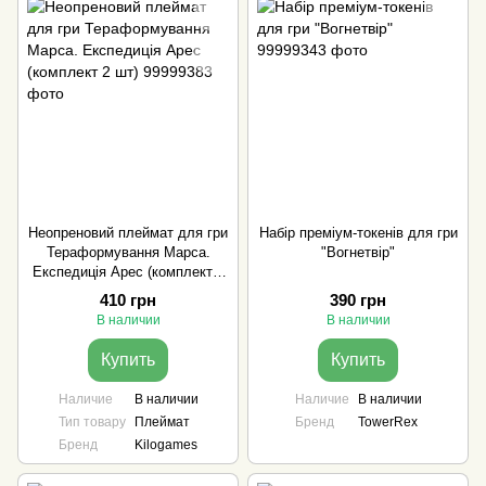
Неопреновий плеймат для гри
Набір преміум-токенів для гри
Тераформування Марса.
"Вогнетвір"
Експедиція Арес (комплект 2
шт)
410 грн
390 грн
В наличии
В наличии
Купить
Купить
Наличие
В наличии
Наличие
В наличии
Тип товару
Плеймат
Бренд
TowerRex
Бренд
Kilogames