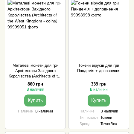
Металеві монети для гри
Токени вірусів для гри
Архітектори Західного
Пандемія + доповнення
Королівства (Architects of the
West Kingdom - coins)
860 грн
339 грн
В наличии
В наличии
Купить
Купить
Наличие
В наличии
Наличие
В наличии
Тип товару
Токени
Бренд
TowerRex