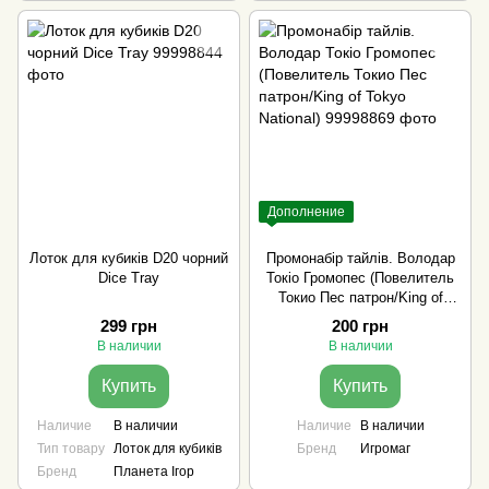
Дополнение
Лоток для кубиків D20 чорний
Промонабір тайлів. Володар
Dice Tray
Токіо Громопес (Повелитель
Токио Пес патрон/King of
Tokyo National)
299 грн
200 грн
В наличии
В наличии
Купить
Купить
Наличие
В наличии
Наличие
В наличии
Тип товару
Лоток для кубиків
Бренд
Игромаг
Бренд
Планета Ігор