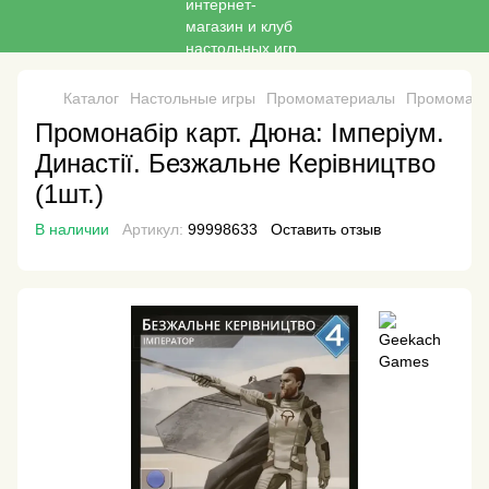
Каталог
Настольные игры
Промоматериалы
Промомате
Промонабір карт. Дюна: Імперіум.
Династії. Безжальне Керівництво
(1шт.)
В наличии
Артикул:
99998633
Оставить отзыв