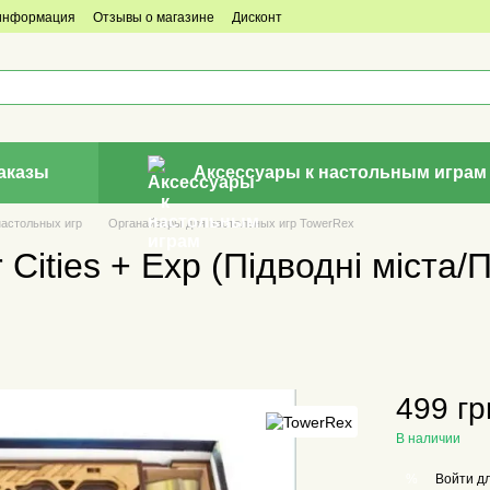
 информация
Отзывы о магазине
Дисконт
аказы
Аксессуары к настольным играм
настольных игр
Органайзеры для настольных игр TowerRex
Cities + Exp (Підводні міста/
499 гр
В наличии
Войти
дл
%