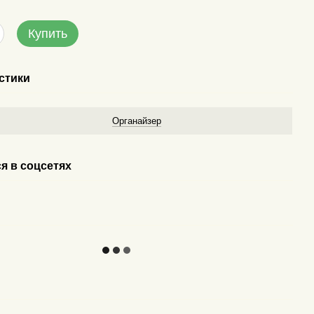
Купить
стики
у
Органайзер
я в соцсетях