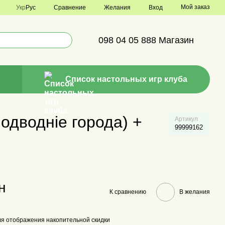
Мой заказ
Сравнение
Укр
Рус
Желания
Вход
098 04 05 888 Магазин
Список настольных игр клуба
Подводніе города) +
Артикул
99999162
н
К сравнению
В желания
я отображения накопительной скидки