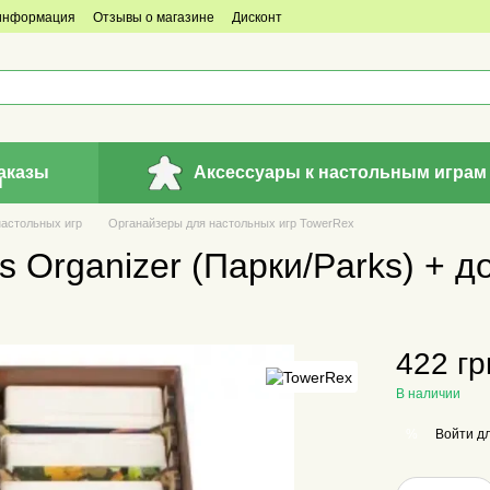
 информация
Отзывы о магазине
Дисконт
аказы
Аксессуары к настольным играм
настольных игр
Органайзеры для настольных игр TowerRex
s Organizer (Парки/Parks) + 
422 гр
В наличии
Войти
дл
%