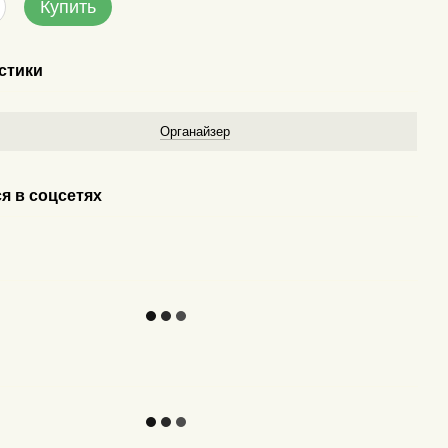
Купить
стики
у
Органайзер
я в соцсетях