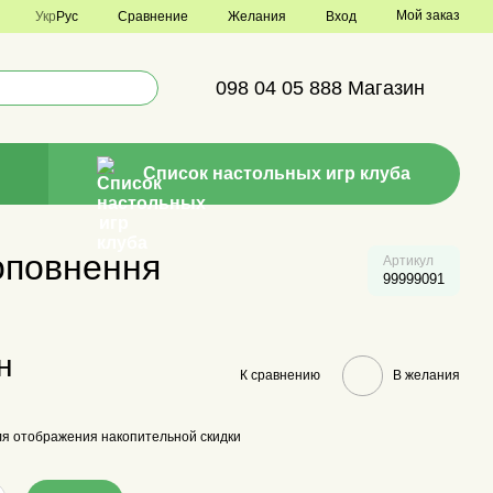
Мой заказ
Сравнение
Укр
Рус
Желания
Вход
098 04 05 888 Магазин
Список настольных игр клуба
доповнення
Артикул
99999091
н
К сравнению
В желания
я отображения накопительной скидки