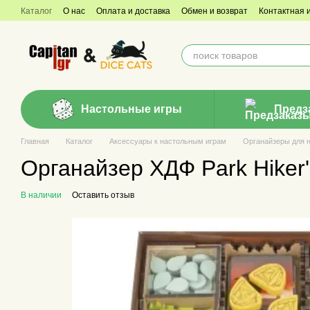
Перейти к основному контенту
Каталог
О нас
Оплата и доставка
Обмен и возврат
Контактная
Настольные игры
Предз
Главная
Каталог
Аксессуары к настольным играм
Органайзеры для 
Органайзер ХДФ Park Hiker'
В наличии
Оставить отзыв