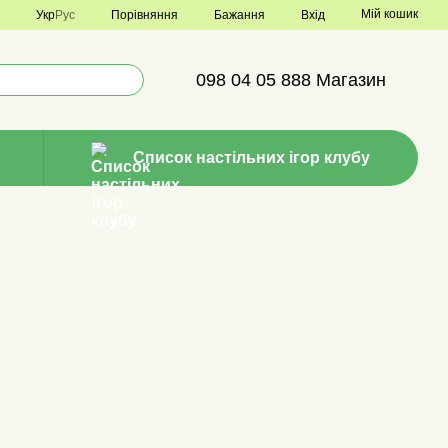
Мій кошик
Порівняння
Укр
Рус
Бажання
Вхід
098 04 05 888 Магазин
Список настільних ігор клубу