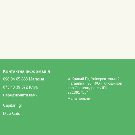
Контактна інформація
098 04 05 888 Магазин
м. Кривий Ріг, Університецький
(Гагарина), 30 | ФОП Клюшніков
073 40 39 372 Клуб
Ігор Олександрович ІПН:
3213917554
Передзвонити вам?
Мапа проїзду
Capitan Igr
Dice Cats