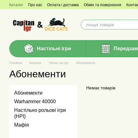
Перейти до основного контенту
Каталог
Про нас
Оплата і доставка
Обмін та повернення
Конта
Настільні ігри
Передзам
Головна
Каталог
Запис на гру
Абонементи
Абонементи
Немає товарів
Абонементи
Warhammer 40000
Настільно рольові ігри
(НРІ)
Мафія