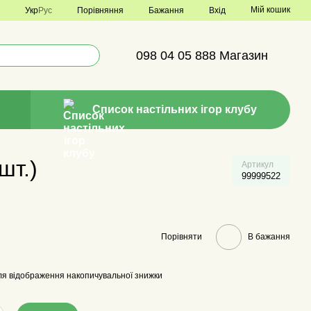
Мій кошик
Порівняння
Укр
Рус
Бажання
Вхід
098 04 05 888 Магазин
Список настільних ігор клубу
шт.)
Артикул
99999522
Порівняти
В бажання
я відображення накопичувальної знижки