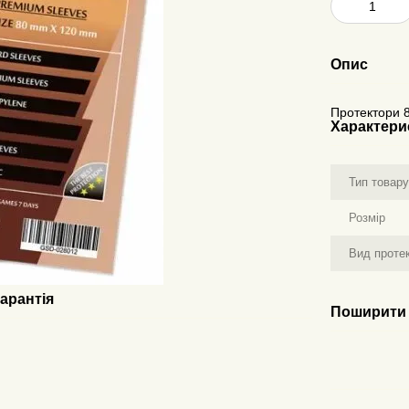
Опис
Протектори 
Характери
Тип товар
Розмір
Вид протек
арантія
Поширити 