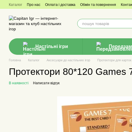
Перейти до основного контенту
Каталог
Про нас
Оплата і доставка
Обмін та повернення
Конта
Настільні ігри
Передзам
Головна
Каталог
Аксесуари до настільних ігор
Протектори для карток
Протектори 80*120 Games 7
В наявності
Написати відгук