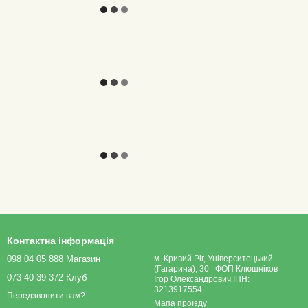
Контактна інформація
098 04 05 888 Магазин
м. Кривий Ріг, Університецький
(Гагарина), 30 | ФОП Клюшніков
073 40 39 372 Клуб
Ігор Олександрович ІПН:
3213917554
Передзвонити вам?
Мапа проїзду