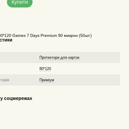
Купити
80*120 Games 7 Days Premium 90 микрон (50шт.)
стики
у
Протектори для карток
80*120
торів
Преміум
у соцмережах