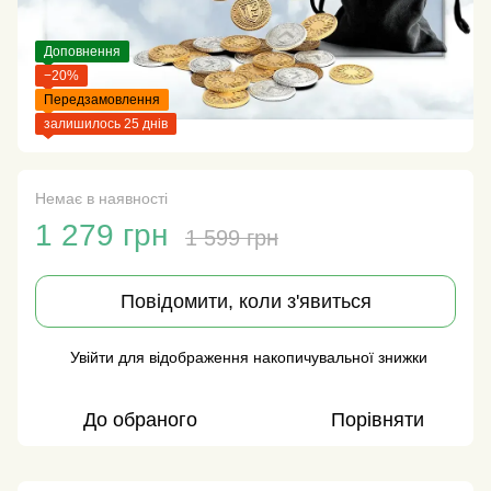
Доповнення
−20%
Передзамовлення
залишилось 25 днів
Немає в наявності
1 279 грн
1 599 грн
Повідомити, коли з'явиться
Увійти
для відображення накопичувальної знижки
%
До обраного
Порівняти