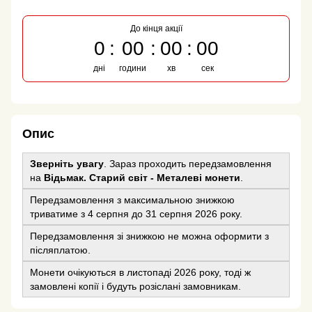
До кінця акції
0
00
00
00
дні
години
хв
сек
Опис
Зверніть увагу
. Зараз проходить передзамовлення
на
Відьмак. Старий світ - Металеві монети
.
Передзамовлення з максимальною знижкою
триватиме з 4 серпня до 31 серпня 2026 року.
Передзамовлення зі знижкою не можна оформити з
післяплатою.
Монети очікуються в листопаді 2026 року, тоді ж
замовлені копії і будуть розіслані замовникам.