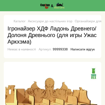
Каталог
Аксесуари до настільних ігор
Органайзери для на
Ігронайзер ХДФ Ладонь Древнего/
Долоня Древнього (для игры Ужас
Аркхэма)
Немає в наявності
Артикул:
99999338
Написати відгук