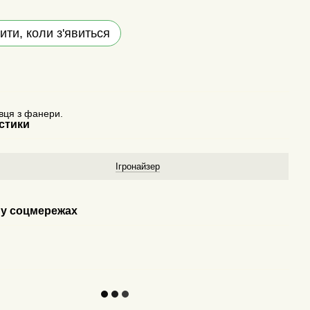
ити, коли з'явиться
вця з фанери.
стики
у
Ігронайзер
у соцмережах