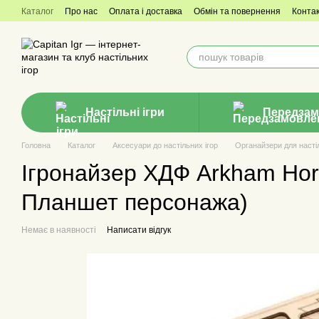
Перейти до основного контенту
Каталог
Про нас
Оплата і доставка
Обмін та повернення
Конта
Настільні ігри
Передзам
Головна
Каталог
Аксесуари до настільних ігор
Органайзери для настіл
Ігронайзер ХДФ Arkham Hor
Планшет персонажа)
Немає в наявності
Написати відгук