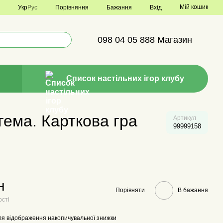
Мій кошик
Порівняння
Укр
Рус
Бажання
Вхід
098 04 05 888 Магазин
Список настільних ігор клубу
гема. Карткова гра
Артикул
99999158
н
Порівняти
В бажання
ості
я відображення накопичувальної знижки