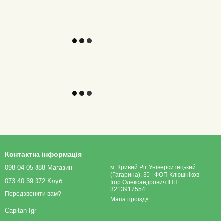
Контактна інформація
098 04 05 888 Магазин
м. Кривий Ріг, Університецький
(Гагарина), 30 | ФОП Клюшніков
073 40 39 372 Клуб
Ігор Олександрович ІПН:
3213917554
Передзвонити вам?
Мапа проїзду
Capitan Igr